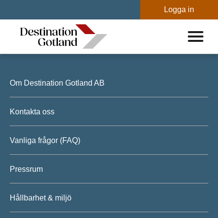
Logga in
Testa vår nya hemsida – Med förbättrad bokning
och tillgänglighet!
Om Destination Gotland AB
Kontakta oss
Vanliga frågor (FAQ)
Pressrum
Hållbarhet & miljö